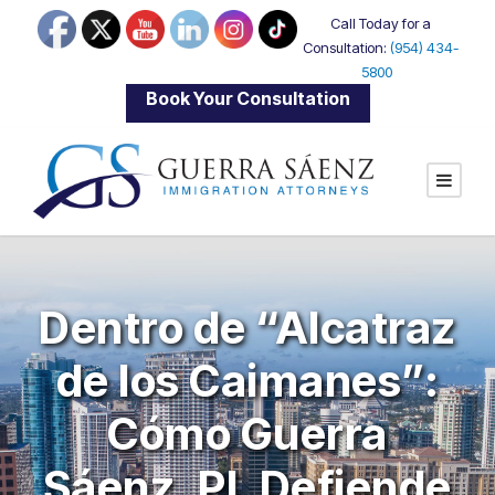
Call Today for a
Consultation:
(954) 434-
5800
|
Book Your Consultation
Dentro de “Alcatraz
de los Caimanes”:
Cómo Guerra
Sáenz, PL Defiende