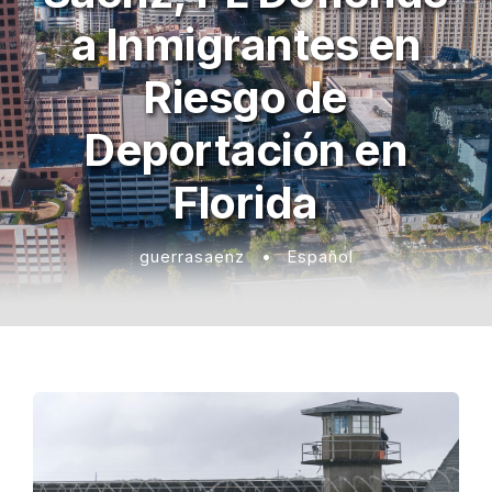
a Inmigrantes en
Riesgo de
Deportación en
Florida
guerrasaenz
•
Español