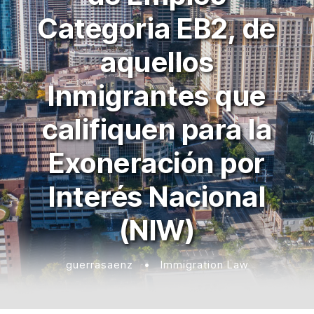
Categoria EB2, de
aquellos
Inmigrantes que
califiquen para la
Exoneración por
Interés Nacional
(NIW)
guerrasaenz
•
Immigration Law