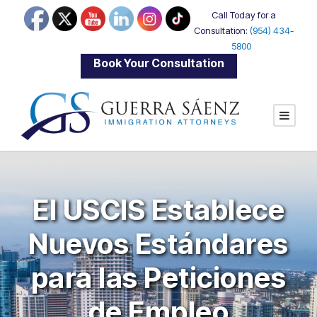
Call Today for a
Consultation:
(954) 434-
5800
|
Book Your Consultation
El USCIS Establece
Nuevos Estándares
para las Peticiones
de Empleo